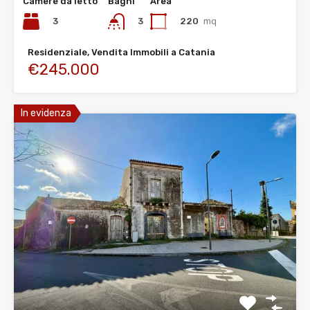
Camere da letto
Bagni
Area
3
220
mq
3
Residenziale, Vendita Immobili a Catania
€245.000
In evidenza