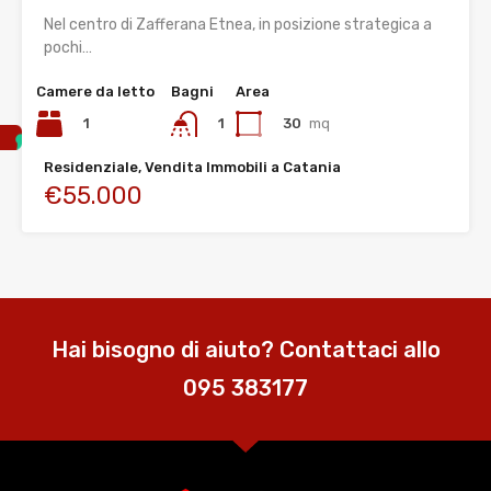
Nel centro di Zafferana Etnea, in posizione strategica a
pochi…
Camere da letto
Bagni
Area
1
30
mq
1
Residenziale, Vendita Immobili a Catania
€55.000
Hai bisogno di aiuto? Contattaci allo
095 383177