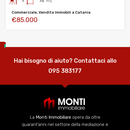
70
mq
1
Commerciale, Vendita Immobili a Catania
€85.000
Hai bisogno di aiuto? Contattaci allo
095 383177
La
Monti Immobiliare
opera da oltre
quarant’anni nel settore della mediazione e