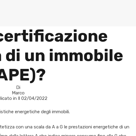
certificazione
 di un immobile
APE)?
Di
Marco
icato in Il
02/04/2022
istiche energetiche degli immobili.
tetizza con una scala da A a G le prestazioni energetiche di un
mq: dalla lettera A che indica minore consumo fino alla G che