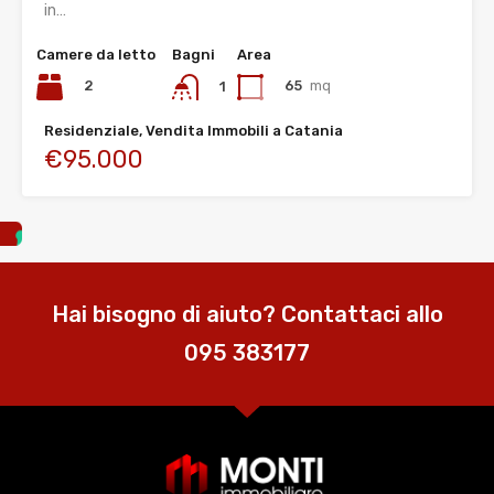
in…
Camere da letto
Bagni
Area
2
65
mq
1
Residenziale, Vendita Immobili a Catania
€95.000
Hai bisogno di aiuto? Contattaci allo
095 383177